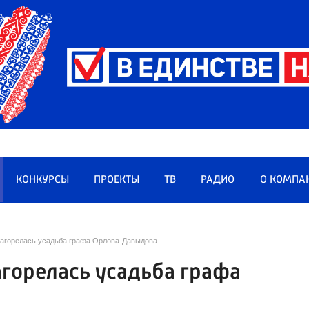
КОНКУРСЫ
ПРОЕКТЫ
ТВ
РАДИО
О КОМПА
загорелась усадьба графа Орлова-Давыдова
агорелась усадьба графа