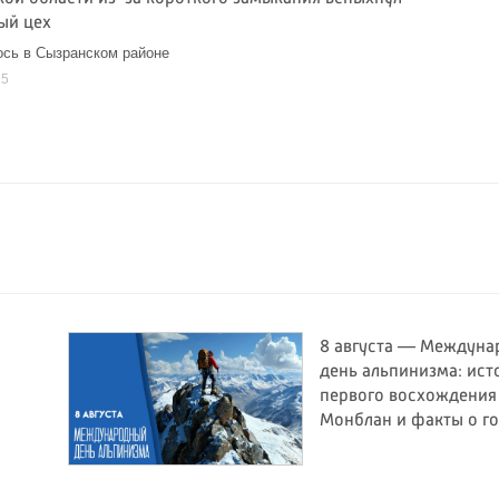
ый цех
сь в Сызранском районе
25
8 августа — Междун
день альпинизма: ист
первого восхождения
Монблан и факты о г