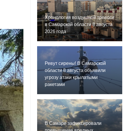
Хронология воздушной тревоги
в Самарской области 8 августа
2026 года
Ревут сирены! В Самарской
области 8 августа объявили
угрозу атаки крылатыми
ракетами
В Самаре зафиксировали
превышение вредных