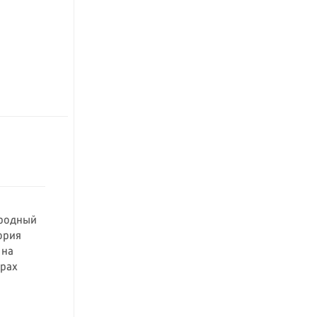
ародный
ория
 на
орах