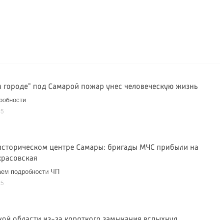
 городе" под Самарой пожар унес человеческую жизнь
робности
25
историческом центре Самары: бригады МЧС прибыли на
красовская
аем подробности ЧП
25
кой области из-за короткого замыкания вспыхнул