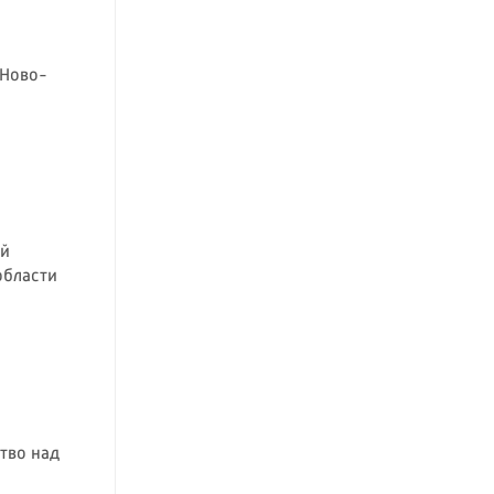
 Ново-
ой
области
тво над